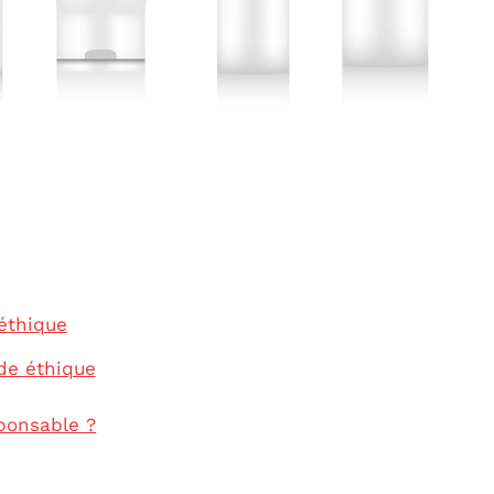
éthique
de éthique
ponsable ?