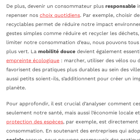
De plus, devenir un consommateur plus
responsable
i
repenser nos
choix quotidiens
. Par exemple, choisir d
recyclables permet de réduire notre impact environne
gestes simples comme réduire et recycler les déchets,
limiter notre consommation d’eau, nous pouvons tous 
plus vert. La
mobilité douce
devient également essenti
empreinte écologique
: marcher, utiliser des vélos o
favorisent des pratiques plus durables au sein des vill
aussi petits soient-ils, s’additionnent pour créer un imp
planète.
Pour approfondir, il est crucial d’analyser comment ce
seulement notre santé, mais aussi l’économie locale et 
protection des espèces
, par exemple, est directement 
consommation. En soutenant des entreprises qui ado
sociale
accrue, nous pouvons promouvoir des pratiques