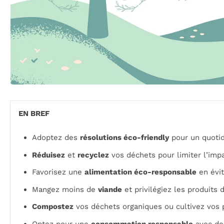
EN BREF
Adoptez des
résolutions éco-friendly
pour un quotid
Réduisez
et
recyclez
vos déchets pour limiter l’imp
Favorisez une
alimentation éco-responsable
en évit
Mangez moins de
viande
et privilégiez les produits 
Compostez
vos déchets organiques ou cultivez vos 
Optez pour une
consommation responsable
avec des