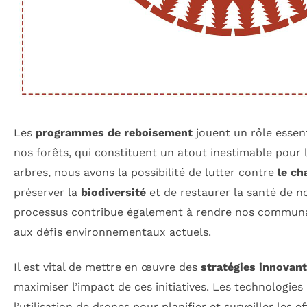
Les
programmes de reboisement
jouent un rôle essent
nos forêts, qui constituent un atout inestimable pour 
arbres, nous avons la possibilité de lutter contre
le ch
préserver la
biodiversité
et de restaurer la santé de 
processus contribue également à rendre nos communau
aux défis environnementaux actuels.
Il est vital de mettre en œuvre des
stratégies innovan
maximiser l’impact de ces initiatives. Les technologi
l’utilisation de drones pour planifier et surveiller les 