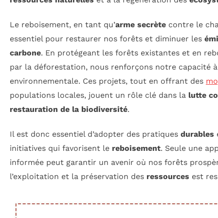
Le reboisement, en tant qu’
arme secrète
contre le ch
essentiel pour restaurer nos forêts et diminuer les
émi
carbone
. En protégeant les forêts existantes et en re
par la déforestation, nous renforçons notre capacité à 
environnementale. Ces projets, tout en offrant des
mo
populations locales, jouent un rôle clé dans la
lutte c
restauration de la biodiversité
.
Il est donc essentiel d’adopter des pratiques
durables
initiatives qui favorisent le
reboisement
. Seule une app
informée peut garantir un avenir où nos forêts prospère
l’exploitation et la préservation des
ressources
est res