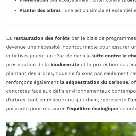
Planter des arbres
: une action simple et essentiel
La
restauration des forêts
par le biais de programme
devenue une nécessité incontournable pour assurer 
initiatives jouent un rôle clé dans la
lutte contre le c
préservation de la
biodiversité
et la protection des é
plantant des arbres, nous ne faisons pas seulement rev
renforçons également
la séquestration du carbone
, o
concrètes face aux défis environnementaux contempor
d’arbres, tant en milieu rural qu’urbain, représente l’un
puissants pour restaurer
l’équilibre écologique
de notr