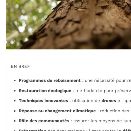
EN BREF
Programmes de reboisement
: une nécessité pour r
Restauration écologique
: méthode clé pour préserv
Techniques innovantes
: utilisation de
drones
et app
Réponse au changement climatique
: réduction des
Rôle des communautés
: assurer les moyens de sub
Préservation
des écosystèmes : lutter contre la
déf