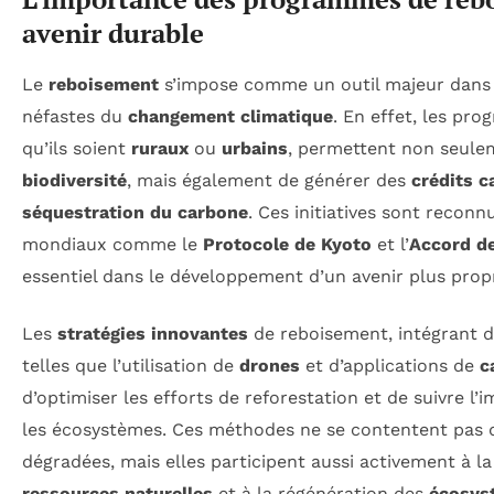
avenir durable
Le
reboisement
s’impose comme un outil majeur dans l
néfastes du
changement climatique
. En effet, les pr
qu’ils soient
ruraux
ou
urbains
, permettent non seulem
biodiversité
, mais également de générer des
crédits c
séquestration du carbone
. Ces initiatives sont recon
mondiaux comme le
Protocole de Kyoto
et l’
Accord de
essentiel dans le développement d’un avenir plus prop
Les
stratégies innovantes
de reboisement, intégrant 
telles que l’utilisation de
drones
et d’applications de
c
d’optimiser les efforts de reforestation et de suivre l’
les écosystèmes. Ces méthodes ne se contentent pas d
dégradées, mais elles participent aussi activement à l
ressources naturelles
et à la régénération des
écosys