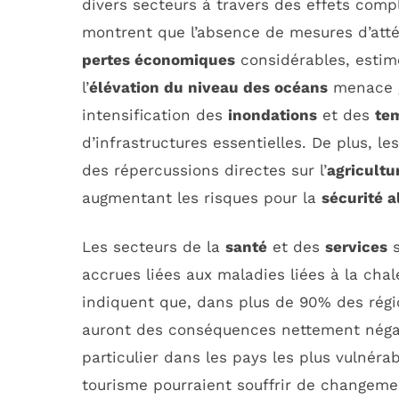
divers secteurs à travers des effets comp
montrent que l’absence de mesures d’atté
pertes économiques
considérables, estimé
l’
élévation du niveau des océans
menace g
intensification des
inondations
et des
te
d’infrastructures essentielles. De plus, le
des répercussions directes sur l’
agricultu
augmentant les risques pour la
sécurité a
Les secteurs de la
santé
et des
services
s
accrues liées aux maladies liées à la chale
indiquent que, dans plus de 90% des régi
auront des conséquences nettement néga
particulier dans les pays les plus vulnérab
tourisme pourraient souffrir de changemen