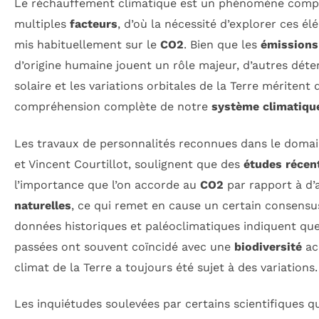
Le réchauffement climatique est un phénomène compl
multiples
facteurs
, d’où la nécessité d’explorer ces é
mis habituellement sur le
CO2
. Bien que les
émissions 
d’origine humaine jouent un rôle majeur, d’autres déte
solaire et les variations orbitales de la Terre méritent
compréhension complète de notre
système climatiqu
Les travaux de personnalités reconnues dans le domai
et Vincent Courtillot, soulignent que des
études récen
l’importance que l’on accorde au
CO2
par rapport à d’
naturelles
, ce qui remet en cause un certain consensus 
données historiques et paléoclimatiques indiquent que
passées ont souvent coïncidé avec une
biodiversité
acc
climat de la Terre a toujours été sujet à des variations.
Les inquiétudes soulevées par certains scientifiques