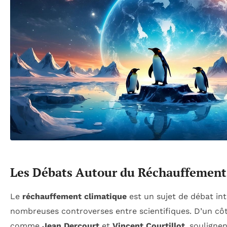
Les Débats Autour du Réchauffement
Le
réchauffement climatique
est un sujet de débat in
nombreuses controverses entre scientifiques. D’un côt
comme
Jean Dercourt
et
Vincent Courtillot
, souligne