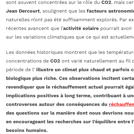
sont souvent concentrées sur le rôle du
CO2
, mais ce
Jean Dercourt
, soulignent que les
facteurs astronomi
naturelles n’ont pas été suffisamment explorés. Par e
récentes avancent que l’
activité solaire
pourrait avoir 
sur les variations climatiques que ce qui est actuelle
Les données historiques montrent que les température
concentrations de
CO2
ont varié naturellement au fil 
période de l’
illustre un climat plus chaud et parfois 
biologique plus riche. Ces observations incitent certa
revendiquer que le réchauffement actuel pourrait éga
implications positives
à long terme, contribuant à une
controverses autour des conséquences du
réchauffe
des questions sur la manière dont nous devrions nous
en encourageant les recherches sur l’équilibre entre 
besoins humains.