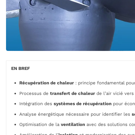
EN BREF
Récupération de chaleur
: principe fondamental pour
Processus de
transfert de chaleur
de l’air vicié vers l
Intégration des
systèmes de récupération
pour écono
Analyse énergétique nécessaire pour identifier les
s
Optimisation de la
ventilation
avec des solutions co
Amélioration de l’
isolation
et modernisation des sys