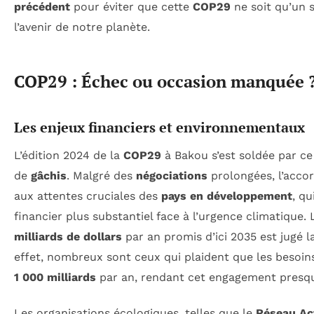
précédent
pour éviter que cette
COP29
ne soit qu’un 
l’avenir de notre planète.
COP29 : Échec ou occasion manquée 
Les enjeux financiers et environnementaux
L’édition 2024 de la
COP29
à Bakou s’est soldée par c
de
gâchis
. Malgré des
négociations
prolongées, l’acco
aux attentes cruciales des
pays en développement
, qu
financier plus substantiel face à l’urgence climatique
milliards de dollars
par an promis d’ici 2035 est jugé l
effet, nombreux sont ceux qui plaident que les besoins
1 000 milliards
par an, rendant cet engagement presqu
Les organisations écologiques, telles que le
Réseau Ac