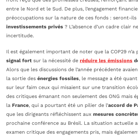
entre le Nord et le Sud. De plus, l’engagement financi
préoccupations sur la nature de ces fonds : seront-il
investissements privés
? L’absence d’un cadre clair ne
incertitude.
Il est également important de noter que la COP29 n’a p
signal fort
sur la nécessité de
réduire les émissions
de
Alors que les discussions de l’année précédente avaie
la sortie des
énergies fossiles
, le message a été quant à
sur leur faim ceux qui misaient sur une transition éco
des critiques émanant non seulement des ONG mais 
la
France
, qui a pourtant été un pilier de l’
accord de P
que les dirigeants réfléchissent aux
mesures concrète
prochaine conférence au Brésil. La situation actuelle
examen critique des engagements pris, mais égalemen