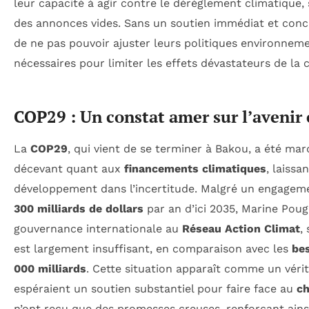
leur capacité à agir contre le dérèglement climatique,
des annonces vides. Sans un soutien immédiat et concr
de ne pas pouvoir ajuster leurs politiques environneme
nécessaires pour limiter les effets dévastateurs de la c
COP29 : Un constat amer sur l’avenir
La
COP29
, qui vient de se terminer à Bakou, a été m
décevant quant aux
financements climatiques
, laissa
développement dans l’incertitude. Malgré un engage
300 milliards de dollars
par an d’ici 2035, Marine Poug
gouvernance internationale au
Réseau Action Climat
,
est largement insuffisant, en comparaison avec les
be
000 milliards
. Cette situation apparaît comme un véri
espéraient un soutien substantiel pour faire face au
ch
n’ont reçu que des promesses creuses, renforçant ainsi