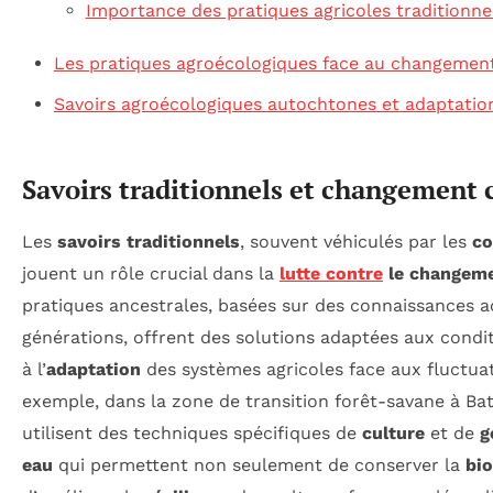
Importance des pratiques agricoles traditionne
Les pratiques agroécologiques face au changement
Savoirs agroécologiques autochtones et adaptatio
Savoirs traditionnels et changement 
Les
savoirs traditionnels
, souvent véhiculés par les
co
jouent un rôle crucial dans la
lutte contre
le changeme
pratiques ancestrales, basées sur des connaissances 
générations, offrent des solutions adaptées aux condit
à l’
adaptation
des systèmes agricoles face aux fluctuat
exemple, dans la zone de transition forêt-savane à Bat
utilisent des techniques spécifiques de
culture
et de
g
eau
qui permettent non seulement de conserver la
bio