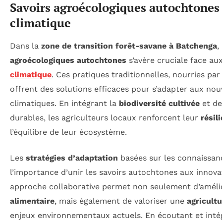
Savoirs agroécologiques autochtones
climatique
Dans la
zone de transition forêt-savane à Batchenga
,
agroécologiques autochtones
s’avère cruciale face au
climatique
. Ces pratiques traditionnelles, nourries par
offrent des solutions efficaces pour s’adapter aux nou
climatiques. En intégrant la
biodiversité cultivée
et de
durables, les agriculteurs locaux renforcent leur
résil
l’équilibre de leur écosystème.
Les
stratégies d’adaptation
basées sur les connaissan
l’importance d’unir les savoirs autochtones aux innov
approche collaborative permet non seulement d’améli
alimentaire
, mais également de valoriser une
agricult
enjeux environnementaux actuels. En écoutant et intég