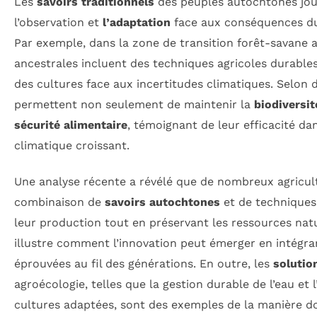
Les
savoirs traditionnels
des peuples autochtones joue
l’observation et
l’adaptation
face aux conséquences 
Par exemple, dans la zone de transition forêt-savane
ancestrales incluent des techniques agricoles durables 
des cultures face aux incertitudes climatiques. Selon
permettent non seulement de maintenir la
biodiversit
sécu­rité alimentaire
, témoignant de leur efficacité da
climatique croissant.
Une analyse récente a révélé que de nombreux agricul
combinaison de
savoirs autochtones
et de techniques
leur production tout en préservant les ressources nat
illustre comment l’innovation peut émerger en intégr
éprouvées au fil des générations. En outre, les
solutio
agroécologie, telles que la gestion durable de l’eau et l
cultures adaptées, sont des exemples de la manière d