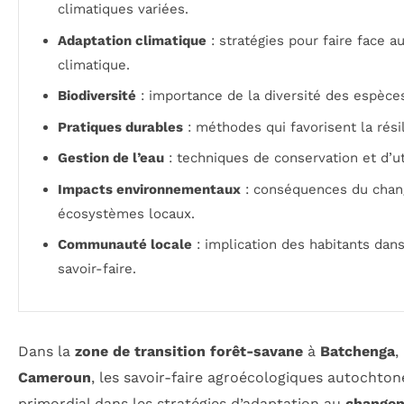
climatiques variées.
Adaptation climatique
: stratégies pour faire face 
climatique.
Biodiversité
: importance de la diversité des espèces
Pratiques durables
: méthodes qui favorisent la rés
Gestion de l’eau
: techniques de conservation et d’uti
Impacts environnementaux
: conséquences du chan
écosystèmes locaux.
Communauté locale
: implication des habitants dans
savoir-faire.
Dans la
zone de transition forêt-savane
à
Batchenga
,
Cameroun
, les savoir-faire agroécologiques autochton
primordial dans les stratégies d’adaptation au
changem