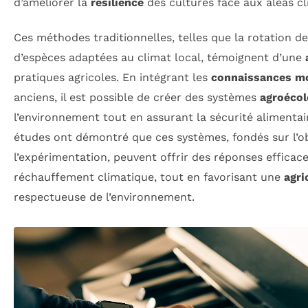
d’améliorer la
résilience
des cultures face aux aléas cl
Ces méthodes traditionnelles, telles que la rotation de
d’espèces adaptées au climat local, témoignent d’une
pratiques agricoles. En intégrant les
connaissances m
anciens, il est possible de créer des systèmes
agroécol
l’environnement tout en assurant la sécurité aliment
études ont démontré que ces systèmes, fondés sur l’o
l’expérimentation, peuvent offrir des réponses efficac
réchauffement climatique, tout en favorisant une
agri
respectueuse de l’environnement.