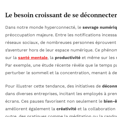
Le besoin croissant de se déconnecter
Dans notre monde hyperconnecté, le
sevrage numéri
préoccupation majeure. Entre les notifications incessa
réseaux sociaux, de nombreuses personnes éprouvent d
s’aventurer hors de leur espace numérique. Ce phéno
sur la
santé mentale
, la
productivité
et même sur les r
Par exemple, une étude récente révèle que le temps p
perturber le sommeil et la concentration, menant à de
Pour illustrer cette tendance, des initiatives de
déconn
dans diverses entreprises, incitant les employés à pre
écrans. Ces pauses favorisent non seulement le
bien-ê
améliorent également la
créativité
et la collaboration
outre, des pratiques comme la méditation ou la rand