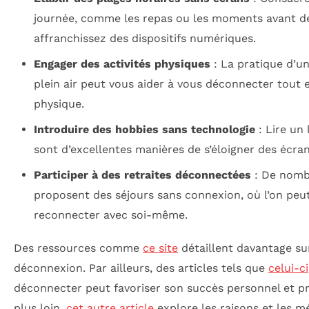
journée, comme les repas ou les moments avant de
affranchissez des dispositifs numériques.
Engager des activités physiques
: La pratique d’un
plein air peut vous aider à vous déconnecter tout 
physique.
Introduire des hobbies sans technologie
: Lire un 
sont d’excellentes manières de s’éloigner des écran
Participer à des retraites déconnectées
: De nombr
proposent des séjours sans connexion, où l’on peut
reconnecter avec soi-même.
Des ressources comme
ce site
détaillent davantage sur
déconnexion. Par ailleurs, des articles tels que
celui-ci
déconnecter peut favoriser son succès personnel et pr
plus loin,
cet autre article
explore les raisons et les m