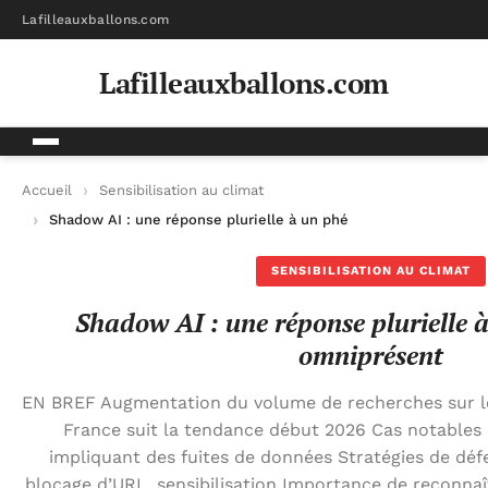
Lafilleauxballons.com
Lafilleauxballons.com
Accueil
Sensibilisation au climat
Shadow AI : une réponse plurielle à un phénomène omniprése
SENSIBILISATION AU CLIMAT
Shadow AI : une réponse plurielle
omniprésent
EN BREF Augmentation du volume de recherches sur l
France suit la tendance début 2026 Cas notable
impliquant des fuites de données Stratégies de déf
blocage d’URL, sensibilisation Importance de reconnaît