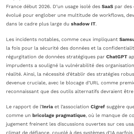
France début 2026. D’un usage isolé des
SaaS
par des 
évolué pour englober une multitude de workflows, dev
dans le cadre plus large du
shadow IT
.
Les incidents notables, comme ceux impliquant
Sams
la fois pour la sécurité des données et la confidentiali
régurgitation de données stratégiques par
ChatGPT
ap
imprudents a souligné la vulnérabilité des organisation
réalité. Ainsi, la nécessité d’établir des stratégies rob
devenue cruciale, avec le blocage d’URL comme premiè
reconnaissant que des outils alternatifs devraient êtr
Le rapport de l’
Inria
et l’association
Cigref
suggère que
comme un
bricolage pragmatique
, où le manque de co
jugement freinent les discussions ouvertes sur ces us
climat de défiance, couplé à des systèmes d’IA parfois