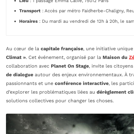
Lieu
: 1 passage Emma Calvé, 75012 Paris
Transport
: Accès par métro Faidherbe-Chaligny, Reu
Horaires
: Du mardi au vendredi de 12h à 20h, le sa
Au cœur de la
capitale française
, une initiative unique
Climat »
. Cet événement, organisé par la
Maison du
Z
collaboration avec
Planet On Stage
, invite les citoyen
de dialogue
autour des enjeux environnementaux. À tr
passionnants et une
conférence interactive
, les parti
d’explorer les problématiques liées au
dérèglement cl
solutions collectives pour changer les choses.