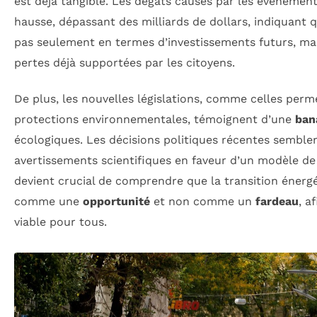
est déjà tangible. Les dégâts causés par les événemen
hausse, dépassant des milliards de dollars, indiquant q
pas seulement en termes d’investissements futurs, ma
pertes déjà supportées par les citoyens.
De plus, les nouvelles législations, comme celles perm
protections environnementales, témoignent d’une
ban
écologiques. Les décisions politiques récentes semblen
avertissements scientifiques en faveur d’un modèle de
devient crucial de comprendre que la transition énerg
comme une
opportunité
et non comme un
fardeau
, a
viable pour tous.