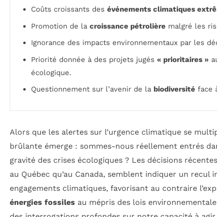
Coûts croissants des
événements climatiques extr
Promotion de la
croissance pétrolière
malgré les ris
Ignorance des impacts environnementaux par les dé
Priorité donnée à des projets jugés
« prioritaires »
au
écologique.
Questionnement sur l’avenir de la
biodiversité
face à
Alors que les alertes sur l’urgence climatique se multi
brûlante émerge : sommes-nous réellement entrés dan
gravité des crises écologiques ? Les décisions récent
au Québec qu’au Canada, semblent indiquer un recul in
engagements climatiques, favorisant au contraire l’exp
énergies fossiles
au mépris des lois environnemental
des interrogations profondes sur notre capacité à agir 