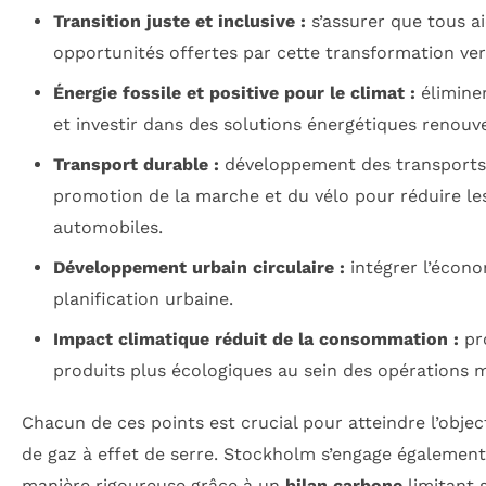
Transition juste et inclusive :
s’assurer que tous a
opportunités offertes par cette transformation ver
Énergie fossile et positive pour le climat :
éliminer
et investir dans des solutions énergétiques renouve
Transport durable :
développement des transports p
promotion de la marche et du vélo pour réduire l
automobiles.
Développement urbain circulaire :
intégrer l’écono
planification urbaine.
Impact climatique réduit de la consommation :
pr
produits plus écologiques au sein des opérations m
Chacun de ces points est crucial pour atteindre l’objec
de gaz à effet de serre. Stockholm s’engage également
manière rigoureuse grâce à un
bilan carbone
limitant 