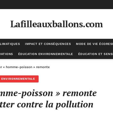
Lafilleauxballons.com
LIMATIQUES
IMPACT ET CONSÉQUENCES
MODE DE VIE ÉCORE
VATIONS
ÉDUCATION ENVIRONNEMENTALE
ÉDUCATION ET SENSI
er « homme-poisson » remonte l’Amazone pour lutter contre la pollut
N ENVIRONNEMENTALE
omme-poisson » remonte
ter contre la pollution