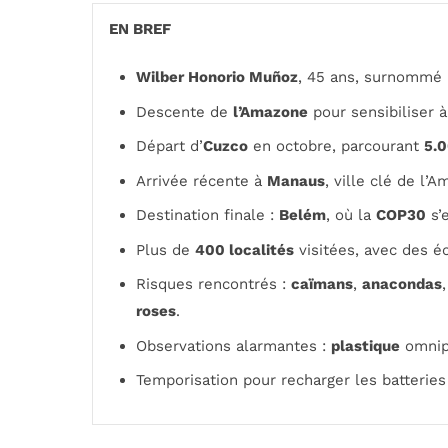
EN BREF
Wilber Honorio Muñoz
, 45 ans, surnommé 
Descente de
l’Amazone
pour sensibiliser à
Départ d’
Cuzco
en octobre, parcourant
5.
Arrivée récente à
Manaus
, ville clé de l’A
Destination finale :
Belém
, où la
COP30
s’
Plus de
400 localités
visitées, avec des 
Risques rencontrés :
caïmans
,
anacondas
roses
.
Observations alarmantes :
plastique
omnipr
Temporisation pour recharger les batteries 