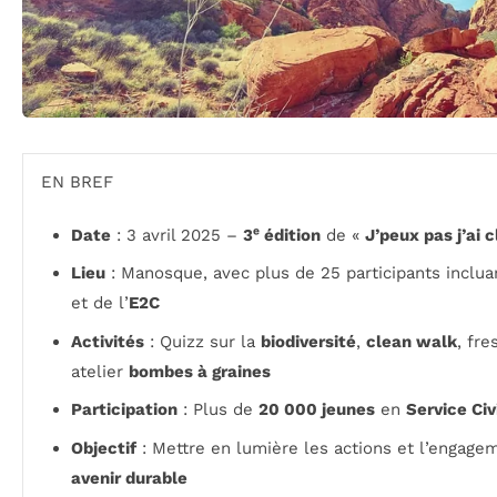
EN BREF
Date
: 3 avril 2025 –
3ᵉ édition
de «
J’peux pas j’ai 
Lieu
: Manosque, avec plus de 25 participants inclua
et de l’
E2C
Activités
: Quizz sur la
biodiversité
,
clean walk
, fre
atelier
bombes à graines
Participation
: Plus de
20 000 jeunes
en
Service Ci
Objectif
: Mettre en lumière les actions et l’engage
avenir durable