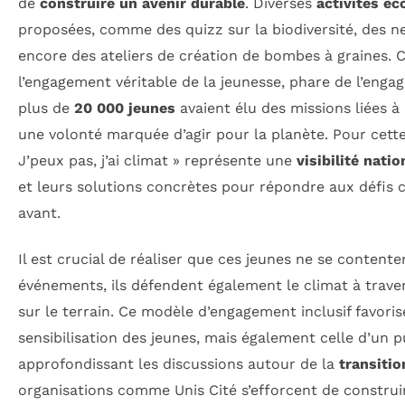
de
construire un avenir durable
. Diverses
activités éc
proposées, comme des quizz sur la biodiversité, des n
encore des ateliers de création de bombes à graines. C
l’engagement véritable de la jeunesse, phare de l’enga
plus de
20 000 jeunes
avaient élu des missions liées à 
une volonté marquée d’agir pour la planète. Pour cette
J’peux pas, j’ai climat » représente une
visibilité natio
et leurs solutions concrètes pour répondre aux défis 
avant.
Il est crucial de réaliser que ces jeunes ne se contente
événements, ils défendent également le climat à trave
sur le terrain. Ce modèle d’engagement inclusif favoris
sensibilisation des jeunes, mais également celle d’un pu
approfondissant les discussions autour de la
transitio
organisations comme Unis Cité s’efforcent de construire