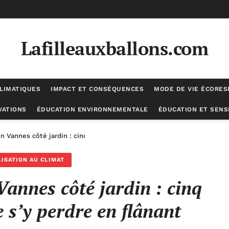
Lafilleauxballons.com
LIMATIQUES
IMPACT ET CONSÉQUENCES
MODE DE VIE ÉCORE
VATIONS
ÉDUCATION ENVIRONNEMENTALE
ÉDUCATION ET SENSI
n Vannes côté jardin : cinq bonnes raisons de s’y perdre en flânant
LISATION AU CLIMAT
Vannes côté jardin : cinq
 s’y perdre en flânant