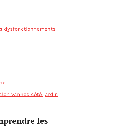
es dysfonctionnements
gne
alon Vannes côté jardin
mprendre les