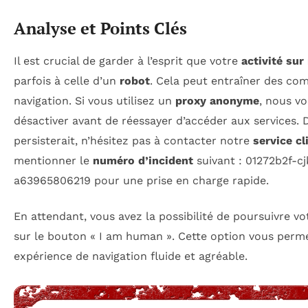
Analyse et Points Clés
Il est crucial de garder à l’esprit que votre
activité sur
parfois à celle d’un
robot
. Cela peut entraîner des com
navigation. Si vous utilisez un
proxy anonyme
, nous vo
désactiver avant de réessayer d’accéder aux services. D
persisterait, n’hésitez pas à contacter notre
service cl
mentionner le
numéro d’incident
suivant : 01272b2f-c
a63965806219 pour une prise en charge rapide.
En attendant, vous avez la possibilité de poursuivre vo
sur le bouton « I am human ». Cette option vous perme
expérience de navigation fluide et agréable.