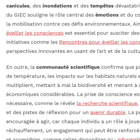
canicules
, des
inondations
et des
tempêtes
dévastatric
du GIEC souligne le rôle central des
émotions
et du c
la mobilisation contre ces défis environnementaux. 
éveiller les consciences
est essentiel pour susciter des
initiatives comme les
Rencontres pour éveiller les con
perspectives innovantes en usant de l’art et de la cultu
En outre, la
communauté scientifique
confirme que p
de température, les impacts sur les habitats naturels 
multiplient, mettant à mal la biodiversité et menant à
économiques considérables. La prise de conscience es
nécessaire, comme le révèle
la recherche scientifique
,
et des pistes de réflexion pour un
avenir durable
. La p
encouragée à agir, car chaque individu a un rôle à joue
réchauffement, un engagement qui peut être renforcé 
et accessibles, comme celles disponibles ici :
informati