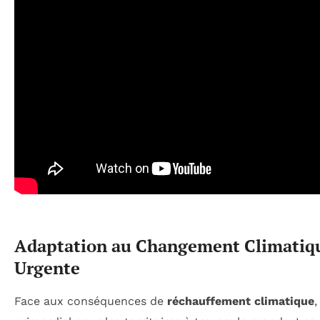
Adaptation au Changement Climatiqu
Urgente
Face aux conséquences de
réchauffement climatique
,