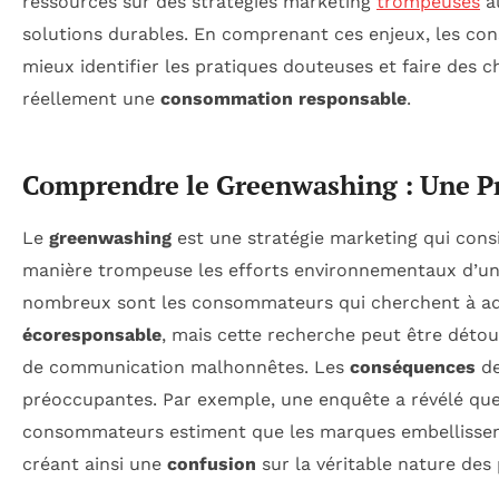
ressources sur des stratégies marketing
trompeuses
au
solutions durables. En comprenant ces enjeux, les c
mieux identifier les pratiques douteuses et faire des c
réellement une
consommation responsable
.
Comprendre le Greenwashing : Une P
Le
greenwashing
est une stratégie marketing qui cons
manière trompeuse les efforts environnementaux d’une
nombreux sont les consommateurs qui cherchent à ad
écoresponsable
, mais cette recherche peut être déto
de communication malhonnêtes. Les
conséquences
de
préoccupantes. Par exemple, une enquête a révélé qu
consommateurs estiment que les marques embellissent 
créant ainsi une
confusion
sur la véritable nature des 