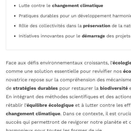
Lutte contre le
changement climatique
Pratiques durables pour un développement harmoni
Rôle des collectivités dans la
préservation
de la nat
Initiatives innovantes pour le
démarrage
des projets
Face aux défis environnementaux croissants, l’
écologi
comme une solution essentielle pour revivifier nos
éc
novatrice repose sur la compréhension des mécanismes 
de
stratégies durables
pour restaurer la
biodiversité
e
En intégrant des méthodes scientifiques et des actions 
rétablir l’
équilibre écologique
et à lutter contre les ef
changement climatique
. Dans ce contexte, il est cruci
succès qui permettront de revigorer notre planète et d
harmonieux pour toutes les formes de vie.