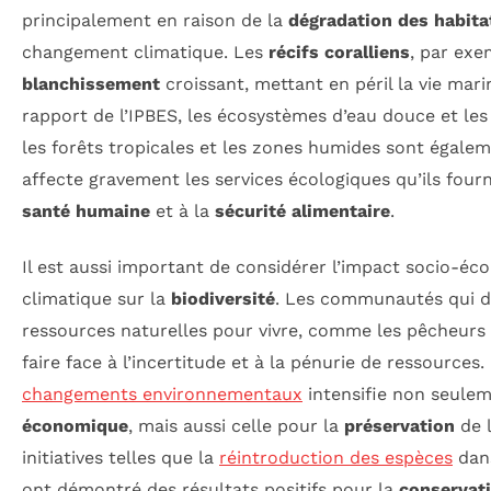
principalement en raison de la
dégradation des habita
changement climatique. Les
récifs coralliens
, par exe
blanchissement
croissant, mettant en péril la vie mar
rapport de l’IPBES, les écosystèmes d’eau douce et les
les forêts tropicales et les zones humides sont égalem
affecte gravement les services écologiques qu’ils fourni
santé humaine
et à la
sécurité alimentaire
.
Il est aussi important de considérer l’impact socio-
climatique sur la
biodiversité
. Les communautés qui 
ressources naturelles pour vivre, comme les pêcheurs e
faire face à l’incertitude et à la pénurie de ressources. 
changements environnementaux
intensifie non seulem
économique
, mais aussi celle pour la
préservation
de 
initiatives telles que la
réintroduction des espèces
dans
ont démontré des résultats positifs pour la
conservat