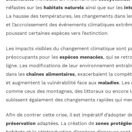
néfastes sur les
habitats naturels
ainsi que sur les
int
La hausse des températures, les changements dans les
et l’accroissement des événements climatiques extrêm
poussant certaines espèces vers l’extinction.
Les impacts visibles du changement climatique sont p
préoccupants pour les
espèces menacées
, qui se ret
ligne. Les modifications de leur environnement entraî
dans les
chaînes alimentaires
, exacerbaient la compét
et augmentent la vulnérabilité face aux
maladies
. Les
comme ceux des montagnes, des littoraux ou encore le
subissent également des changements rapides qui mena
Afin de contrer cette crise, il est impératif d’adopter 
préservation
adaptées. La création de
zones protégée
habitats et la réintroduction d’espèces disparues sont 