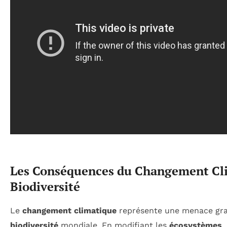
Les Conséquences du Changement Cli
Biodiversité
Le
changement climatique
représente une menace gra
biodiversité
mondiale. En modifiant les
écosystèmes
,