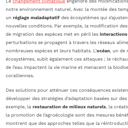
Le
changement climatique
engendre des modifications
notre environnement naturel. Avec la montée des temp
un
réglage maladaptatif
des écosystèmes qui s’ajustent
nouvelles conditions. Par exemple, la modification des
de migration des espèces met en péril les
interactions
perturbations se propagent à travers les réseaux alim
nombreuses espèces et leurs habitats. L’
océan
, un de 
écosystèmes, subit également ces attaques ; le réchauf
de l’eau impactent la vie marine et menacent la biodiv
coralliennes.
Des solutions pour atténuer ces conséquences existent.
développer des stratégies d’adaptation basées sur des 
exemple, la
restauration de milieux naturels
, la créa
la promotion de l’agroécologie sont des mesures béné
montrent que des approches telles que la réintroduct