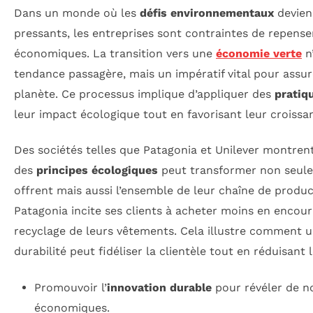
Dans un monde où les
défis environnementaux
devien
pressants, les entreprises sont contraintes de repens
économiques. La transition vers une
économie verte
n
tendance passagère, mais un impératif vital pour assure
planète. Ce processus implique d’appliquer des
pratiq
leur impact écologique tout en favorisant leur croissa
Des sociétés telles que Patagonia et Unilever montren
des
principes écologiques
peut transformer non seulem
offrent mais aussi l’ensemble de leur chaîne de produc
Patagonia incite ses clients à acheter moins en encour
recyclage de leurs vêtements. Cela illustre comment un
durabilité peut fidéliser la clientèle tout en réduisant 
Promouvoir l’
innovation durable
pour révéler de n
économiques.