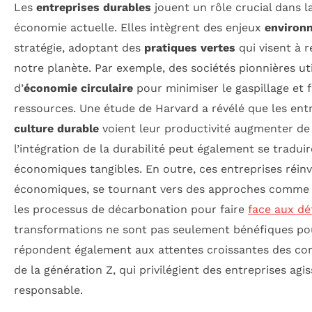
Les
entreprises durables
jouent un rôle crucial dans l
économie actuelle. Elles intègrent des enjeux
environ
stratégie, adoptant des
pratiques vertes
qui visent à r
notre planète. Par exemple, des sociétés pionnières ut
d’
économie circulaire
pour minimiser le gaspillage et fa
ressources. Une étude de Harvard a révélé que les ent
culture durable
voient leur productivité augmenter d
l’intégration de la durabilité peut également se tradui
économiques tangibles. En outre, ces entreprises réin
économiques, se tournant vers des approches comme 
les processus de décarbonation pour faire
face aux dé
transformations ne sont pas seulement bénéfiques pour
répondent également aux attentes croissantes des 
de la génération Z, qui privilégient des entreprises ag
responsable.