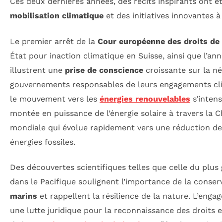
Ces deux dernières années, des récits inspirants ont été
mobilisation climatique
et des initiatives innovantes à
Le premier arrêt de la
Cour européenne des droits de
État pour inaction climatique en Suisse, ainsi que l’a
illustrent une
prise de conscience
croissante sur la né
gouvernements responsables de leurs engagements cli
le mouvement vers les
énergies renouvelables
s’intens
montée en puissance de l’énergie solaire à travers la 
mondiale qui évolue rapidement vers une réduction d
énergies fossiles.
Des découvertes scientifiques telles que celle du plus
dans le Pacifique soulignent l’importance de la conse
marins
et rappellent la résilience de la nature. L’en
une lutte juridique pour la reconnaissance des droits