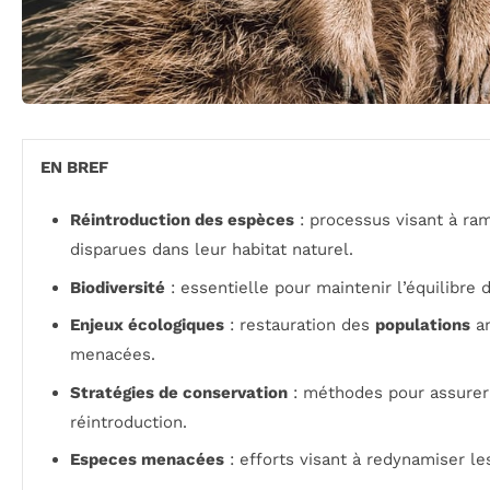
EN BREF
Réintroduction des espèces
: processus visant à ra
disparues dans leur habitat naturel.
Biodiversité
: essentielle pour maintenir l’équilibre
Enjeux écologiques
: restauration des
populations
an
menacées.
Stratégies de conservation
: méthodes pour assurer 
réintroduction.
Especes menacées
: efforts visant à redynamiser les