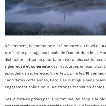
Récemment, la commune a été honorée du label de
«
»
, décerné par l’agence locale de l’eau et du climat Mo
distinction, obtenue pour la première fois, est le résu
rigoureuse et cohérente
des ressources en eau, visant
épisodes de sécheresse. En effet, parmi les
18 commune
candidates cette année, Pérols se distingue sans réser
engagement solide pour la< strong> transition écologi
Les initiatives prises par la commune, telles que la
réd
consommations d’eau potable
grâce à la détection rap