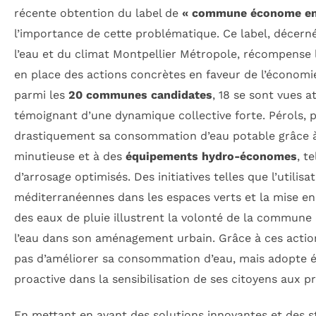
récente obtention du label de
« commune économe en
l’importance de cette problématique. Ce label, décerné
l’eau et du climat Montpellier Métropole, récompens
en place des actions concrètes en faveur de l’économie
parmi les
20 communes candidates
, 18 se sont vues at
témoignant d’une dynamique collective forte. Pérols, p
drastiquement sa consommation d’eau potable grâce à
minutieuse et à des
équipements hydro-économes
, t
d’arrosage optimisés. Des initiatives telles que l’utilisa
méditerranéennes dans les espaces verts et la mise en
des eaux de pluie illustrent la volonté de la commune 
l’eau dans son aménagement urbain. Grâce à ces actio
pas d’améliorer sa consommation d’eau, mais adopte
proactive dans la sensibilisation de ses citoyens aux 
En mettant en avant des solutions innovantes et des st