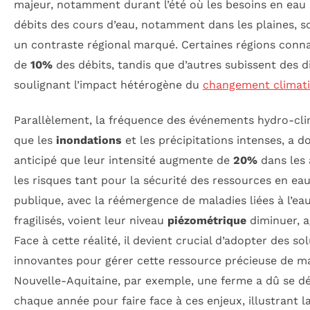
majeur, notamment durant l’été où les besoins en eau s’
débits des cours d’eau, notamment dans les plaines, s
un contraste régional marqué. Certaines régions conn
de
10%
des débits, tandis que d’autres subissent des d
soulignant l’impact hétérogène du
changement climat
Parallèlement, la fréquence des événements hydro-cli
que les
inondations
et les précipitations intenses, a do
anticipé que leur intensité augmente de
20%
dans les 
les risques tant pour la sécurité des ressources en ea
publique, avec la réémergence de maladies liées à l’eau
fragilisés, voient leur niveau
piézométrique
diminuer, ag
Face à cette réalité, il devient crucial d’adopter des so
innovantes pour gérer cette ressource précieuse de ma
Nouvelle-Aquitaine, par exemple, une ferme a dû se d
chaque année pour faire face à ces enjeux, illustrant l