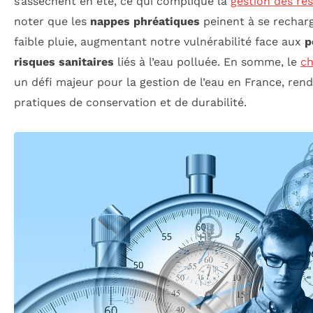
s’assèchent en été, ce qui complique la
gestion des re
noter que les
nappes phréatiques
peinent à se rechar
faible pluie, augmentant notre vulnérabilité face aux
p
risques sanitaires
liés à l’eau polluée. En somme, le
ch
un défi majeur pour la gestion de l’eau en France, ren
pratiques de conservation et de durabilité.