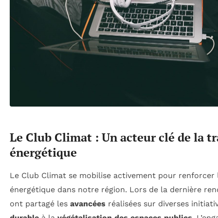
Le Club Climat : Un acteur clé de la t
énergétique
Le Club Climat se mobilise activement pour renforcer
énergétique dans notre région. Lors de la dernière ren
ont partagé les
avancées
réalisées sur diverses initiati
durable
à la
végétalisation des espaces publics
. L’en