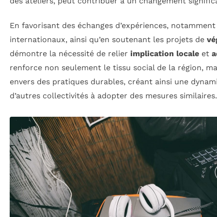
des ateliers, peut contribuer à un changement significa
En favorisant des échanges d’expériences, notamment
internationaux, ainsi qu’en soutenant les projets de
vé
démontre la nécessité de relier
implication locale
et
a
renforce non seulement le tissu social de la région, 
envers des pratiques durables, créant ainsi une dynami
d’autres collectivités à adopter des mesures similaires.