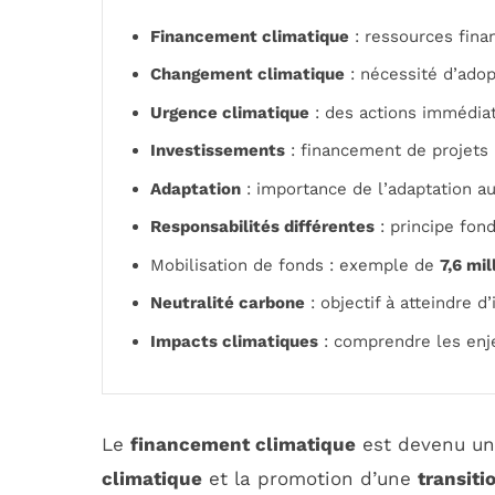
Financement climatique
: ressources finan
Changement climatique
: nécessité d’ado
Urgence climatique
: des actions immédiat
Investissements
: financement de projets 
Adaptation
: importance de l’adaptation a
Responsabilités différentes
: principe fon
Mobilisation de fonds : exemple de
7,6 mil
Neutralité carbone
: objectif à atteindre d’
Impacts climatiques
: comprendre les enje
Le
financement climatique
est devenu un
climatique
et la promotion d’une
transiti