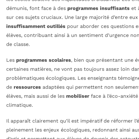
démunis, font face à des
programmes insuffisants
et 
sur ces sujets cruciaux. Une large majorité d’entre eux
insuffisamment outillés
pour aborder ces questions es
élèves, contribuant ainsi à un sentiment d’urgence non 
de classe.
Les
programmes scolaires
, bien que présentant une é
certaines matières, ne vont pas toujours assez loin dan
problématiques écologiques. Les enseignants témoign
de
ressources
adaptées qui permettent non seulement
élèves, mais aussi de les
mobiliser
face à l’éco-anxiété
climatique.
Il apparaît clairement qu’il est impératif de réformer l
pleinement les enjeux écologiques, redonnant ainsi a
d’agir et permettant aux élèves de devenir des acteurt