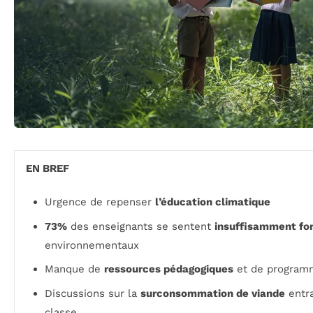
EN BREF
Urgence de repenser
l’éducation climatique
73%
des enseignants se sentent
insuffisamment fo
environnementaux
Manque de
ressources pédagogiques
et de program
Discussions sur la
surconsommation de viande
entra
classe