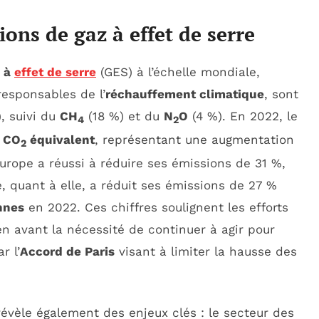
ions de gaz à effet de serre
z à
effet de serre
(GES) à l’échelle mondiale,
responsables de l’
réchauffement climatique
, sont
, suivi du
CH
(18 %) et du
N
O
(4 %). En 2022, le
4
2
e CO
équivalent
, représentant une augmentation
2
’Europe a réussi à réduire ses émissions de 31 %,
, quant à elle, a réduit ses émissions de 27 %
nnes
en 2022. Ces chiffres soulignent les efforts
en avant la nécessité de continuer à agir pour
r l’
Accord de Paris
visant à limiter la hausse des
révèle également des enjeux clés : le secteur des