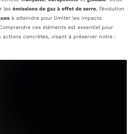
r les
émissions de gaz à effet de serre
, l’évolution
ques
à atteindre pour limiter les impacts
Comprendre ces éléments est essentiel pour
 actions concrètes, visant à préserver notre :