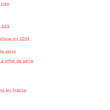
clés
e GES
atique en 2024
de serre
à effet de serre
ons en France