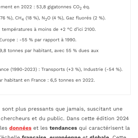
ment en 2022 : 53,8 gigatonnes CO
éq.
2
76 %), CH
(18 %), N
O (4 %), Gaz fluorés (2 %).
4
2
s températures à moins de +2 °C d’ici 2100.
’Europe : -55 % par rapport à 1990.
9,8 tonnes par habitant, avec 55 % dues aux
nce (1990-2023) : Transports (+3 %), Industrie (-54 %).
r habitant en France : 6,5 tonnes en 2022.
 sont plus pressants que jamais, suscitant une
chercheurs et du public. Dans cette édition 2024
 les
données
et les
tendances
qui caractérisent la
l’échelle
française
,
européenne
et
globale
. Cette