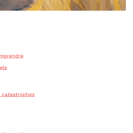
comprendre
els
x catastrophes