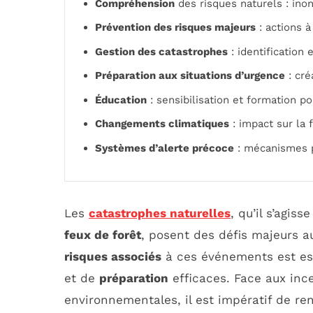
Compréhension
des risques naturels : ino
Prévention des risques majeurs
: actions à
Gestion des catastrophes
: identification
Préparation aux situations d’urgence
: cré
Éducation
: sensibilisation et formation p
Changements climatiques
: impact sur la 
Systèmes d’alerte précoce
: mécanismes p
Les
catastrophes naturelles
, qu’il s’agisse
feux de forêt
, posent des défis majeurs 
risques associés
à ces événements est es
et de
préparation
efficaces. Face aux inc
environnementales, il est impératif de re