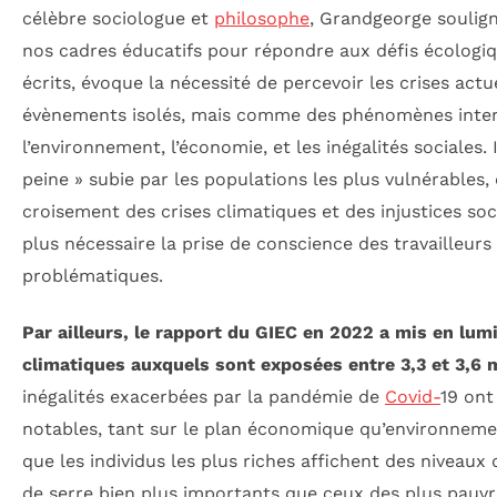
célèbre sociologue et
philosophe
, Grandgeorge soulig
nos cadres éducatifs pour répondre aux défis écologiq
écrits, évoque la nécessité de percevoir les crises ac
évènements isolés, mais comme des phénomènes inte
l’environnement, l’économie, et les inégalités sociales. 
peine » subie par les populations les plus vulnérables, 
croisement des crises climatiques et des injustices soc
plus nécessaire la prise de conscience des travailleurs
problématiques.
Par ailleurs, le rapport du GIEC en 2022 a mis en lum
climatiques auxquels sont exposées entre 3,3 et 3,6 
inégalités exacerbées par la pandémie de
Covid-
19 ont
notables, tant sur le plan économique qu’environnemen
que les individus les plus riches affichent des niveaux 
de serre bien plus importants que ceux des plus pauvre