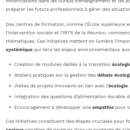
modifications dans les cursus d’enseignement et les ac
préparer les futurs professionnels à gérer des situatio
Des centres de formation, comme l’École supérieure 
l’intervention sociale et l’IRTS de la Réunion, commen
thématiques. Ces initiatives mettent en lumière l’imp
systémique
qui liera les enjeux environnementaux aux 
Création de modules dédiés à la transition
écologi
Ateliers pratiques sur la gestion des
débats écolog
Visites de projets innovants en lien avec l’
écologie
.
Intégration des questions d’alimentation durable da
Encouragement à développer une
empathie
pour la
Ces initiatives constituent des étapes cruciales pour 
sociaux
capables de naviguer dans un contexte de cris