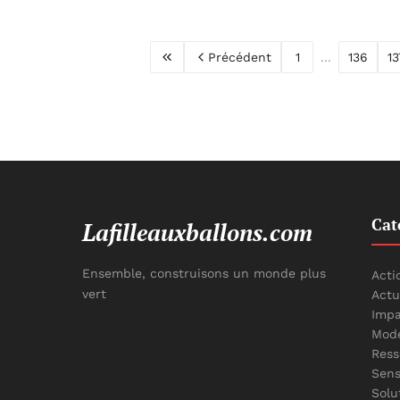
Précédent
1
...
136
13
Cat
Lafilleauxballons.com
Ensemble, construisons un monde plus
Acti
vert
Actu
Impa
Mode
Ress
Sens
Solu