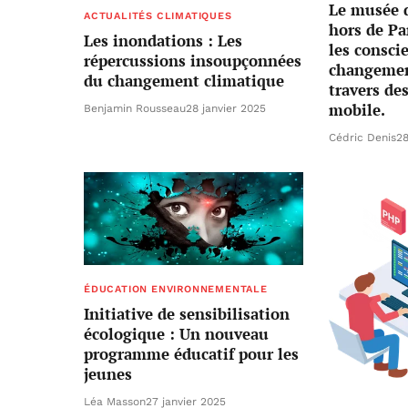
Le musée d
ACTUALITÉS CLIMATIQUES
hors de Pa
Les inondations : Les
les consci
répercussions insoupçonnées
changemen
du changement climatique
travers de
mobile.
Benjamin Rousseau
28 janvier 2025
Cédric Denis
28
ÉDUCATION ENVIRONNEMENTALE
Initiative de sensibilisation
écologique : Un nouveau
programme éducatif pour les
jeunes
Léa Masson
27 janvier 2025