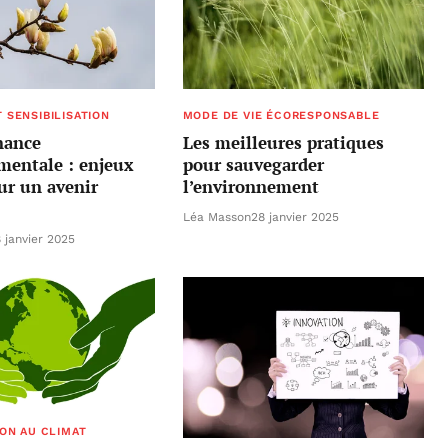
 SENSIBILISATION
MODE DE VIE ÉCORESPONSABLE
nance
Les meilleures pratiques
mentale : enjeux
pour sauvegarder
our un avenir
l’environnement
Léa Masson
28 janvier 2025
 janvier 2025
ION AU CLIMAT