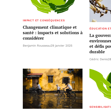
IMPACT ET CONSÉQUENCES
Changement climatique et
ÉDUCATION ET
santé : impacts et solutions à
La gouver
considérer
environne
et défis p
Benjamin Rousseau
29 janvier 2025
durable
Cédric Denis
28
SENSIBILISAT