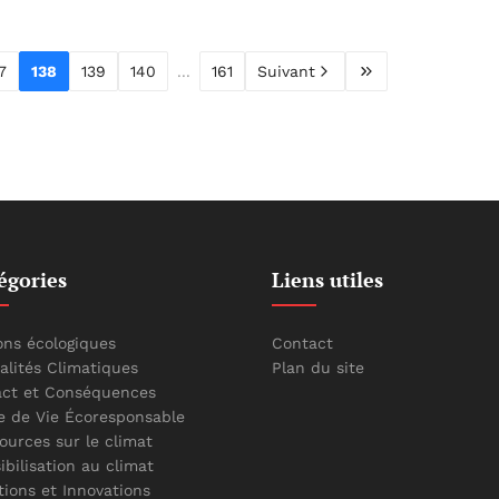
7
138
139
140
...
161
Suivant
égories
Liens utiles
ons écologiques
Contact
alités Climatiques
Plan du site
ct et Conséquences
 de Vie Écoresponsable
ources sur le climat
ibilisation au climat
tions et Innovations