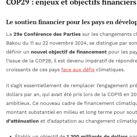
COP29 : enjeux et objectifs financiers
Le soutien financier pour les pays en dével
La
29e Conférence des Parties
sur les changements cl
Bakou du 11 au 22 novembre 2024, se distingue par son 
définir un
nouvel objectif de financement
pour les pa
l’issue de la COP28, il est devenu impératif de répondr
croissants de ces pays
face aux défis
climatiques.
Il s’agit essentiellement de remplacer l’engagement pr
dollars par an, qui avait été pris lors de la COP15 en 20
ambitieux. Ce nouveau cadre de financement climatiqu
montant substantiel en milieu et long terme pour sout
d’atténuation
et d’adaptation au changement climatiq
Établir un objectif de
1 300 milliards de dollars
par