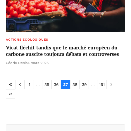
ACTIONS ÉCOLOGIQUES
Vicat fléchit tandis que le marché européen du
carbone suscite toujours débats et controverses
Cédric Denis
4 mars 2026
1
...
35
36
37
38
39
...
161