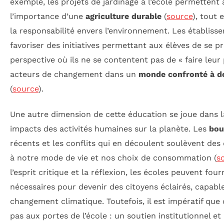
exemple, les projets de jardinage à l’école permetten
l’importance d’une
agriculture durable
(
source
), tout 
la responsabilité envers l’environnement. Les établiss
favoriser des initiatives permettant aux élèves de se p
perspective où ils ne se contentent pas de « faire leur
acteurs de changement dans un
monde confronté à 
(
source
).
Une autre dimension de cette éducation se joue dans l
impacts des activités humaines sur la planète. Les
bou
récents et les conflits qui en découlent soulèvent des
à notre mode de vie et nos choix de consommation (
s
l’esprit critique et la réflexion, les écoles peuvent fourn
nécessaires pour devenir des citoyens éclairés, capable
changement climatique. Toutefois, il est impératif que 
pas aux portes de l’école : un soutien institutionnel et