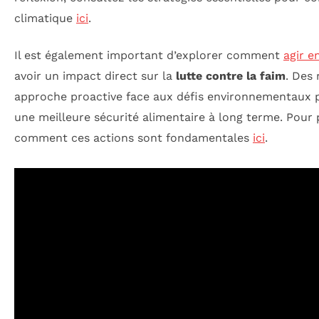
climatique
ici
.
Il est également important d’explorer comment
agir e
avoir un impact direct sur la
lutte contre la faim
. Des
approche proactive face aux défis environnementaux p
une meilleure sécurité alimentaire à long terme. Pour 
comment ces actions sont fondamentales
ici
.