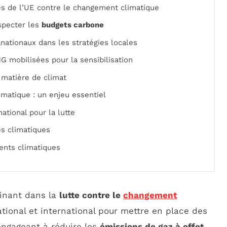
 de l’UE contre le changement climatique
specter les
budgets carbone
ationaux dans les stratégies locales
G mobilisées pour la sensibilisation
 matière de climat
matique : un enjeu essentiel
national pour la lutte
s climatiques
nts climatiques
inant dans la
lutte contre le
changement
national et international pour mettre en place des
engageant à réduire les
émissions de gaz à effet