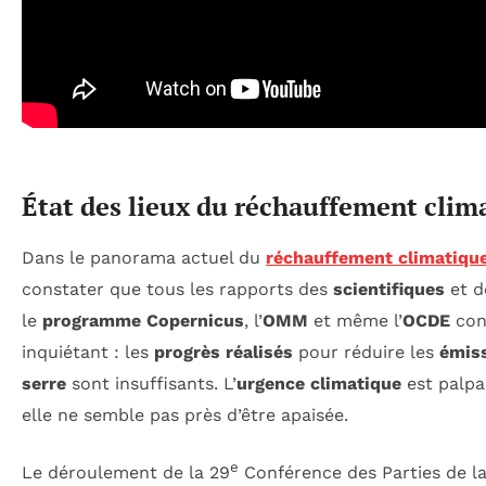
État des lieux du réchauffement clim
Dans le panorama actuel du
réchauffement climatiqu
constater que tous les rapports des
scientifiques
et d
le
programme Copernicus
, l’
OMM
et même l’
OCDE
con
inquiétant : les
progrès réalisés
pour réduire les
émiss
serre
sont insuffisants. L’
urgence climatique
est palpab
elle ne semble pas près d’être apaisée.
e
Le déroulement de la 29
Conférence des Parties de l