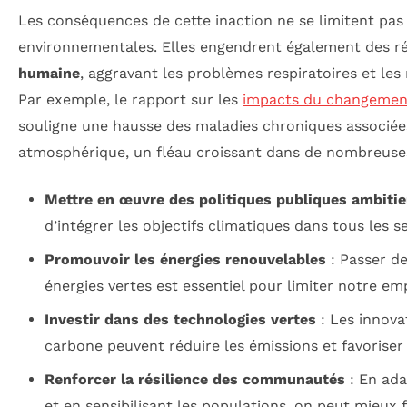
Les conséquences de cette inaction ne se limitent pas
environnementales. Elles engendrent également des r
humaine
, aggravant les problèmes respiratoires et les 
Par exemple, le rapport sur les
impacts du changement
souligne une hausse des maladies chroniques associées
atmosphérique, un fléau croissant dans de nombreuses
Mettre en œuvre des politiques publiques ambiti
d’intégrer les objectifs climatiques dans tous les
Promouvoir les énergies renouvelables
: Passer de
énergies vertes est essentiel pour limiter notre em
Investir dans des technologies vertes
: Les innov
carbone peuvent réduire les émissions et favoriser l
Renforcer la résilience des communautés
: En ada
et en sensibilisant les populations, on peut mieux f