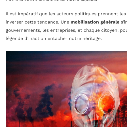
Il est impératif que les acteurs politiques prennent l
inverser cette tendance. Une
mobilisation générale
s’i
gouvernements, les entreprises, et chaque citoyen, pou
légende d’inaction entacher notre héritage.