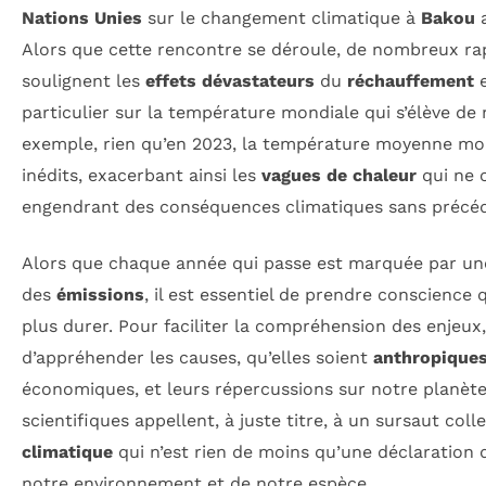
Nations Unies
sur le changement climatique à
Bakou
a
Alors que cette rencontre se déroule, de nombreux r
soulignent les
effets dévastateurs
du
réchauffement
e
particulier sur la température mondiale qui s’élève de
exemple, rien qu’en 2023, la température moyenne mond
inédits, exacerbant ainsi les
vagues de chaleur
qui ne 
engendrant des conséquences climatiques sans précé
Alors que chaque année qui passe est marquée par u
des
émissions
, il est essentiel de prendre conscience
plus durer. Pour faciliter la compréhension des enjeux, 
d’appréhender les causes, qu’elles soient
anthropique
économiques, et leurs répercussions sur notre planète. 
scientifiques appellent, à juste titre, à un sursaut coll
climatique
qui n’est rien de moins qu’une déclaration d
notre environnement et de notre espèce.