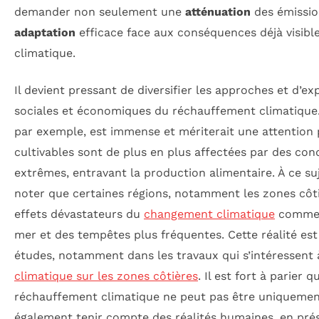
demander non seulement une
atténuation
des émissio
adaptation
efficace face aux conséquences déjà visib
climatique.
Il devient pressant de diversifier les approches et d’e
sociales et économiques du réchauffement climatique. L
par exemple, est immense et mériterait une attention p
cultivables sont de plus en plus affectées par des con
extrêmes, entravant la production alimentaire. À ce suje
noter que certaines régions, notamment les zones côtiè
effets dévastateurs du
changement climatique
comme l
mer et des tempêtes plus fréquentes. Cette réalité est
études, notamment dans les travaux qui s’intéressent
climatique sur les zones côtières
. Il est fort à parier q
réchauffement climatique ne peut pas être uniquement
également tenir compte des réalités humaines, en préser