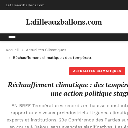
Lafilleauxballons.com
Lafilleauxballons.com
Accueil
Actualités Climatiques
Réchauffement climatique : des températures records mais un
ACTUALITÉS CLIMATIQUES
Réchauffement climatique : des tempér
une action politique sta
EN BREF Températures records en hausse constante,
rapport aux niveaux préindustriels. Urgence climati
experts et institutions. 29e Conférence des Parties s
en cours à Bakou, sans avancées significatives. Les é