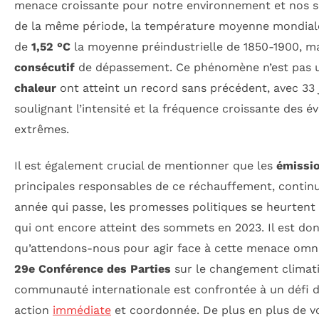
menace croissante pour notre environnement et nos so
de la même période, la température moyenne mondial
de
1,52 °C
la moyenne préindustrielle de 1850-1900, m
consécutif
de dépassement. Ce phénomène n’est pas u
chaleur
ont atteint un record sans précédent, avec 33 
soulignant l’intensité et la fréquence croissante des 
extrêmes.
Il est également crucial de mentionner que les
émissio
principales responsables de ce réchauffement, conti
année qui passe, les promesses politiques se heurtent à
qui ont encore atteint des sommets en 2023. Il est donc
qu’attendons-nous pour agir face à cette menace omni
29e Conférence des Parties
sur le changement climati
communauté internationale est confrontée à un défi de
action
immédiate
et coordonnée. De plus en plus de vo