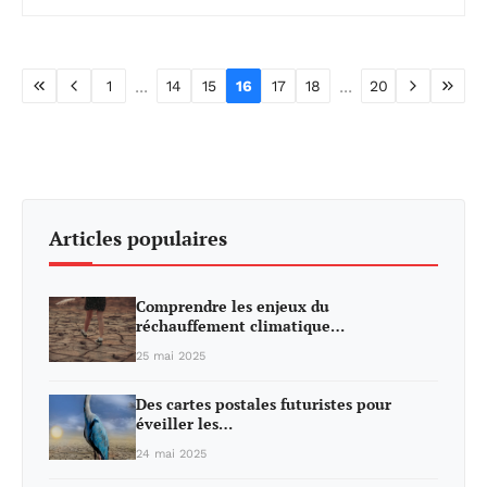
...
...
1
14
15
16
17
18
20
Articles populaires
Comprendre les enjeux du
réchauffement climatique…
25 mai 2025
Des cartes postales futuristes pour
éveiller les…
24 mai 2025