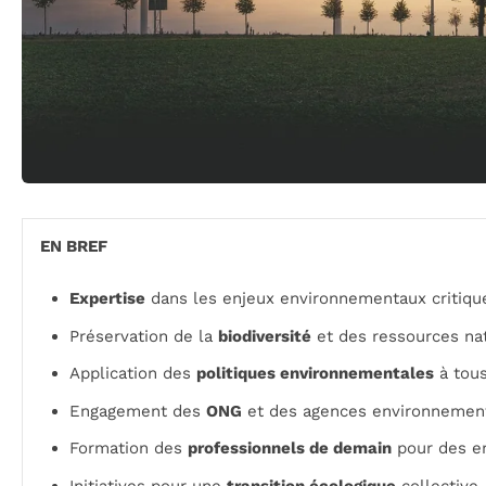
EN BREF
Expertise
dans les enjeux environnementaux critiqu
Préservation de la
biodiversité
et des ressources na
Application des
politiques environnementales
à tous
Engagement des
ONG
et des agences environnemen
Formation des
professionnels de demain
pour des e
Initiatives pour une
transition écologique
collective