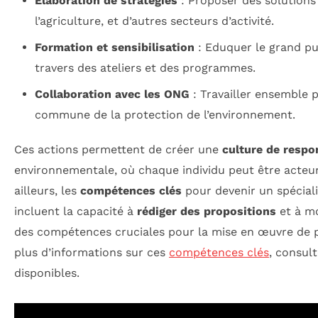
Élaboration de stratégies
: Proposer des solutions 
l’agriculture, et d’autres secteurs d’activité.
Formation et sensibilisation
: Eduquer le grand pub
travers des ateliers et des programmes.
Collaboration avec les ONG
: Travailler ensemble 
commune de la protection de l’environnement.
Ces actions permettent de créer une
culture de respo
environnementale, où chaque individu peut être acte
ailleurs, les
compétences clés
pour devenir un spécial
incluent la capacité à
rédiger des propositions
et à mo
des compétences cruciales pour la mise en œuvre de p
plus d’informations sur ces
compétences clés
, consul
disponibles.