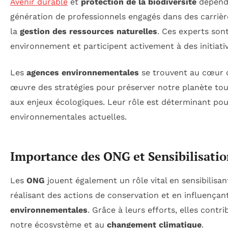
Avenir durable
et
protection de la biodiversité
dépende
génération de professionnels engagés dans des carrière
la
gestion des ressources naturelles
. Ces experts son
environnement et participent activement à des initiat
Les
agences environnementales
se trouvent au cœur d
œuvre des stratégies pour préserver notre planète tout
aux enjeux écologiques. Leur rôle est déterminant pou
environnementales actuelles.
Importance des ONG et Sensibilisati
Les
ONG
jouent également un rôle vital en sensibilisan
réalisant des actions de conservation et en influençan
environnementales
. Grâce à leurs efforts, elles contr
notre écosystème et au
changement climatique
.