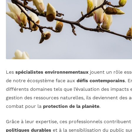
Les
spécialistes environnementaux
jouent un rôle ess
de notre écosystème face aux
défis contemporains
. E
différents domaines tels que l’évaluation des impacts
gestion des ressources naturelles, ils deviennent des 
combat pour la
protection de la planète
.
Grâce à leur expertise, ces professionnels contribuent
politiques durables
et à la sensibilisation du public su