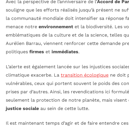
Avec la perspective de l’anniversaire de l’
Accord de Par
souligne que les efforts réalisés jusqu’à présent ne su
la communauté mondiale doit intensifier sa réponse fa
menace notre
environnement
et la biodiversité. Les vo
emblématiques de la culture et de la science, telles qu
Aurélien Barrau, viennent renforcer cette demande pr
politiques
firmes
et
immédiates
.
L’alerte est également lancée sur les injustices socia
climatique exacerbe. La
transition écologique
ne doit p
vulnérables, ceux qui portent souvent le poids des co
prises par d’autres. Ainsi, les revendications ici form
seulement la protection de notre planète, mais visent
justice sociale
au sein de cette lutte.
Il est maintenant temps d’agir et de faire entendre ce