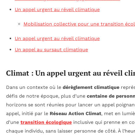
Un appel urgent au réveil climatique
Mobilisation collective pour une transition éco
Un appel urgent au réveil climatique
Un appel au sursaut climatique
Climat : Un appel urgent au réveil cl
Dans un contexte où le
dérèglement climatique
représ
défis de notre époque, plus d’une
centaine de personn
horizons se sont réunies pour lancer un appel poignant
appel, initié par le
Réseau Action Climat
, met en lumiè
d’une
transition écologique
inclusive qui prenne en c
chaque individu, sans laisser personne de côté. À l’heu