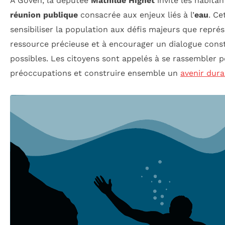
À Goven, la députée
Mathilde Hignet
invite les habitan
réunion publique
consacrée aux enjeux liés à l’
eau
. Ce
sensibiliser la population aux défis majeurs que représ
ressource précieuse et à encourager un dialogue const
possibles. Les citoyens sont appelés à se rassembler p
préoccupations et construire ensemble un
avenir dura