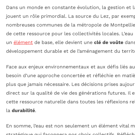
Dans un monde en constante évolution, la gestion et la
jouent un rôle primordial. La source du Lez, par exem
nombreuses communes de la métropole de Montpellier,
de cette ressource pour les collectivités locales. L’eau
un
élément
de base, elle devient une
clé de voûte
dans
développement durable et de l’aménagement du territo
Face aux enjeux environnementaux et aux défis liés a
besoin d’une approche concertée et réfléchie en matière
plus que jamais nécessaire. Les décisions prises aujou
direct sur la qualité de vie des générations futures. Il 
cette ressource naturelle dans toutes les réflexions rela
la
durabilité
.
En somme, l’eau est non seulement un élément vital m
stratégique qui façonnera nos choix collectifs. Réfléch