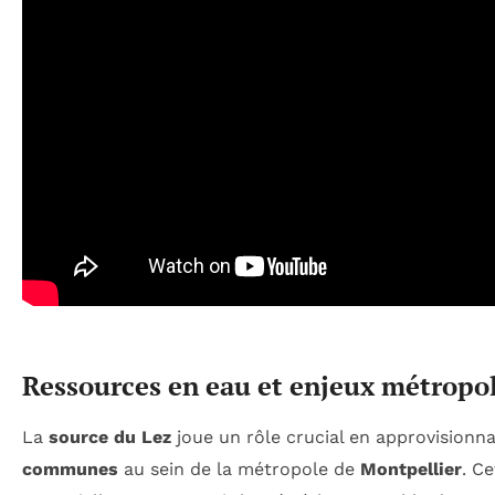
Ressources en eau et enjeux métropol
La
source du Lez
joue un rôle crucial en approvisionn
communes
au sein de la métropole de
Montpellier
. C