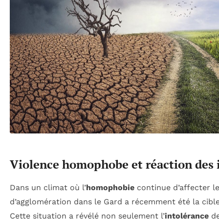
Violence homophobe et réaction des i
Dans un climat où l’
homophobie
continue d’affecter le
d’agglomération dans le Gard a récemment été la cible
Cette situation a révélé non seulement l’
intolérance
de