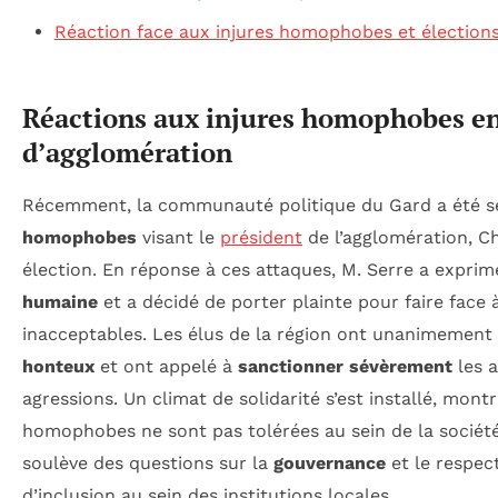
Réaction face aux injures homophobes et élections
Réactions aux injures homophobes en
d’agglomération
Récemment, la communauté politique du Gard a été 
homophobes
visant le
président
de l’agglomération, Ch
élection. En réponse à ces attaques, M. Serre a expri
humaine
et a décidé de porter plainte pour faire fac
inacceptables. Les élus de la région ont unanimeme
honteux
et ont appelé à
sanctionner sévèrement
les a
agressions. Un climat de solidarité s’est installé, mont
homophobes ne sont pas tolérées au sein de la société
soulève des questions sur la
gouvernance
et le respect
d’inclusion au sein des institutions locales.