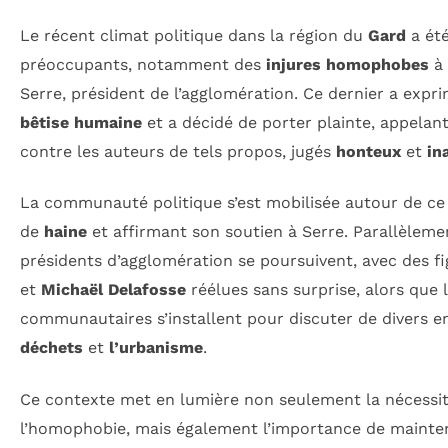
Le récent climat politique dans la région du
Gard
a été
préoccupants, notamment des
injures homophobes
à 
Serre, président de l’agglomération. Ce dernier a expr
bêtise humaine
et a décidé de porter plainte, appelan
contre les auteurs de tels propos, jugés
honteux
et
in
La communauté politique s’est mobilisée autour de ce
de
haine
et affirmant son soutien à Serre. Parallèlemen
présidents d’agglomération se poursuivent, avec des
et
Michaël Delafosse
réélues sans surprise, alors que 
communautaires s’installent pour discuter de divers
déchets
et
l’urbanisme
.
Ce contexte met en lumière non seulement la nécessi
l’homophobie, mais également l’importance de mainte