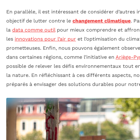
En parallèle, il est intéressant de considérer d’autres i
objectif de lutter contre le
changement climatique
. P
la
data comme outil
pour mieux comprendre et affron
les
innovations pour l’air pur
et l’optimisation du clima
prometteuses. Enfin, nous pouvons également observe
dans certaines régions, comme l’initiative en
Ariège-Py
possible de relever les défis environnementaux tout e
la nature. En réfléchissant à ces différents aspects,
préparés à envisager des solutions durables pour notre 