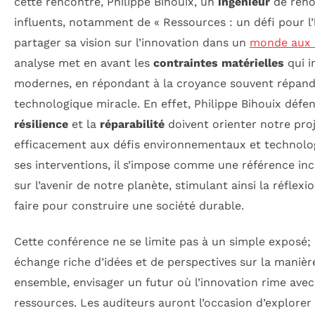
cette rencontre, Philippe Bihouix, un
ingénieur
de reno
influents, notamment de « Ressources : un défi pour l
partager sa vision sur l’innovation dans un
monde aux r
analyse met en avant les
contraintes matérielles
qui i
modernes, en répondant à la croyance souvent répand
technologique miracle. En effet, Philippe Bihouix défen
résilience
et la
réparabilité
doivent orienter notre pro
efficacement aux défis environnementaux et technolog
ses interventions, il s’impose comme une référence in
sur l’avenir de notre planète, stimulant ainsi la réflexi
faire pour construire une société durable.
Cette conférence ne se limite pas à un simple exposé; e
échange riche d’idées et de perspectives sur la maniè
ensemble, envisager un futur où l’innovation rime avec 
ressources. Les auditeurs auront l’occasion d’explore