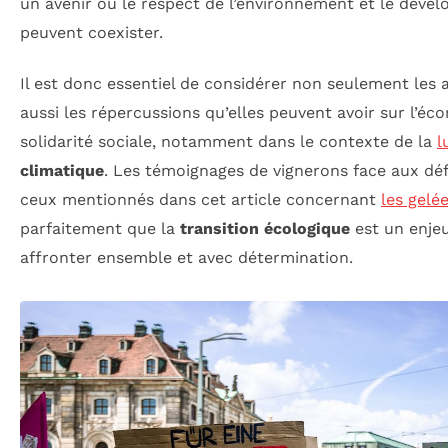
un avenir où le respect de l’environnement et le dé
peuvent coexister.
Il est donc essentiel de considérer non seulement les 
aussi les répercussions qu’elles peuvent avoir sur l’éco
solidarité sociale, notamment dans le contexte de la
l
climatique
. Les témoignages de vignerons face aux dé
ceux mentionnés dans cet article concernant
les gelé
parfaitement que la
transition écologique
est un enjeu 
affronter ensemble et avec détermination.