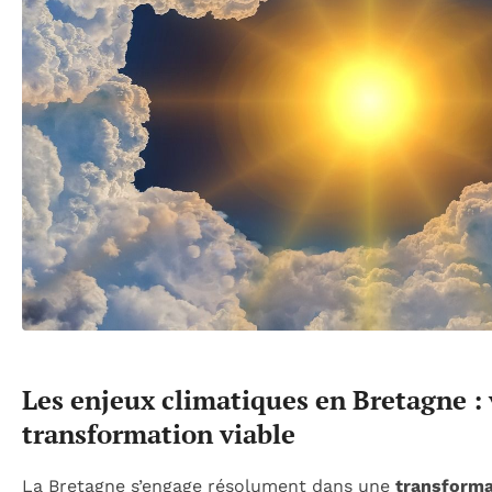
Les enjeux climatiques en Bretagne :
transformation viable
La Bretagne s’engage résolument dans une
transformat