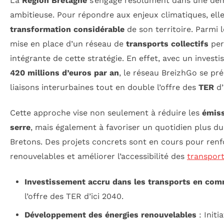
La
Région Bretagne
s’engage résolument dans une dé
ambitieuse. Pour répondre aux enjeux climatiques, ell
transformation considérable
de son territoire. Parmi le
mise en place d’un réseau de
transports collectifs
per
intégrante de cette stratégie. En effet, avec un invest
420 millions d’euros par an
, le réseau BreizhGo se pr
liaisons interurbaines tout en double l’offre des
TER
d’
Cette approche vise non seulement à réduire les
émiss
serre
, mais également à favoriser un quotidien plus du
Bretons. Des projets concrets sont en cours pour renf
renouvelables et améliorer l’accessibilité des
transpor
Investissement accru dans les transports en co
l’offre des TER d’ici 2040.
Développement des énergies renouvelables
: Initi