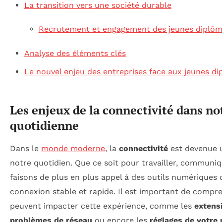
La transition vers une société durable
Recrutement et engagement des jeunes diplô
Analyse des éléments clés
Le nouvel enjeu des entreprises face aux jeunes d
Les enjeux de la connectivité dans no
quotidienne
Dans le
monde moderne
, la
connectivité
est devenue 
notre quotidien. Que ce soit pour travailler, communiq
faisons de plus en plus appel à des outils numériques 
connexion stable et rapide. Il est important de compr
peuvent impacter cette expérience, comme les
extens
problèmes de réseau
ou encore les
réglages de votre 