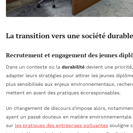
La transition vers une société durabl
Recrutement et engagement des jeunes dipl
Dans un contexte où la
durabilité
devient une priorité,
adapter leurs stratégies pour attirer les jeunes diplôm
plus sensibilisés aux enjeux environnementaux, reche
mettent en avant des pratiques écoresponsables.
Un changement de discours s’impose alors, notamment
ayant un passé douteux en matière environnementale. 
sur
les pratiques des entreprises polluantes
souligne 