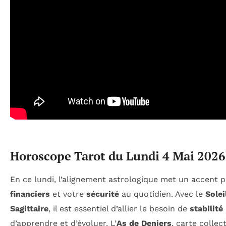
Horoscope Tarot du Lundi 4 Mai 2026
En ce lundi, l’alignement astrologique met un accent p
financiers
et votre
sécurité
au quotidien. Avec le
Solei
Sagittaire
, il est essentiel d’allier le besoin de
stabilité
d’apprendre et d’évoluer. L’
As de Deniers
, carte collect