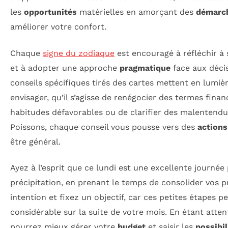
les
opportunités
matérielles en amorçant des
démarch
améliorer votre confort.
Chaque
signe du zodiaque
est encouragé à réfléchir à 
et à adopter une approche
pragmatique
face aux décisi
conseils spécifiques tirés des cartes mettent en lumiè
envisager, qu’il s’agisse de renégocier des termes finan
habitudes défavorables ou de clarifier des malentendu
Poissons, chaque conseil vous pousse vers des
actions
être général.
Ayez à l’esprit que ce lundi est une excellente journée 
précipitation, en prenant le temps de consolider vos pr
intention et fixez un objectif, car ces petites étapes 
considérable sur la suite de votre mois. En étant attent
pourrez mieux gérer votre
budget
et saisir les
possibil