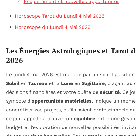
Réajustement et nouvelles opportunités
Horoscope Tarot du Lundi 4 Mai 2026
Horoscope du Lundi 4 Mai 2026
Les Énergies Astrologiques et Tarot 
2026
Le lundi 4 mai 2026 est marqué par une configuration 
Soleil
en
Taureau
et la
Lune
en
Sagittaire
, plaçant au 
décisions financières et votre quête de
sécurité
. Ce jo
symbole d’
opportunités matérielles
, indique un mome
concrétiser vos projets, qu’ils soient professionnels ou
ce jour appelle à trouver un
équilibre
entre une gestio
budget et l’exploration de nouvelles possibilités, invit