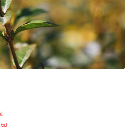
l
tal