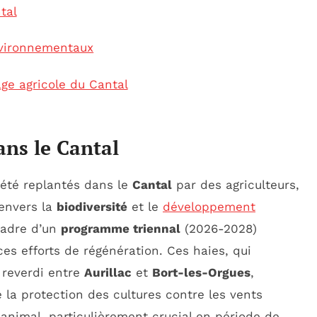
tal
nvironnementaux
ge agricole du Cantal
ns le Cantal
été replantés dans le
Cantal
par des agriculteurs,
 envers la
biodiversité
et le
développement
 cadre d’un
programme triennal
(2026-2028)
ces efforts de régénération. Ces haies, qui
 reverdi entre
Aurillac
et
Bort-les-Orgues
,
 la protection des cultures contre les vents
 animal, particulièrement crucial en période de