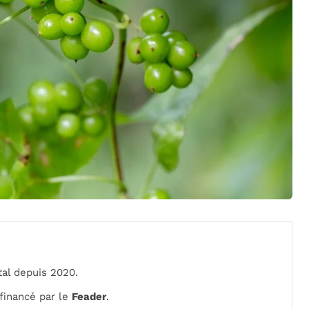
al depuis 2020.
financé par le
Feader
.