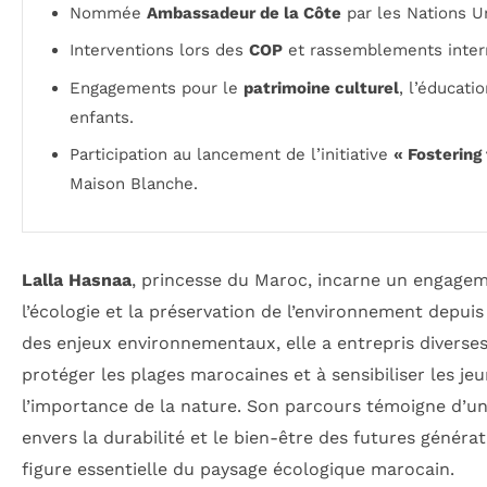
Nommée
Ambassadeur de la Côte
par les Nations U
Interventions lors des
COP
et rassemblements intern
Engagements pour le
patrimoine culturel
, l’éducati
enfants.
Participation au lancement de l’initiative
« Fostering
Maison Blanche.
Lalla Hasnaa
, princesse du Maroc, incarne un engage
l’écologie et la préservation de l’environnement depui
des enjeux environnementaux, elle a entrepris diverses i
protéger les plages marocaines et à sensibiliser les je
l’importance de la nature. Son parcours témoigne d’u
envers la durabilité et le bien-être des futures générat
figure essentielle du paysage écologique marocain.