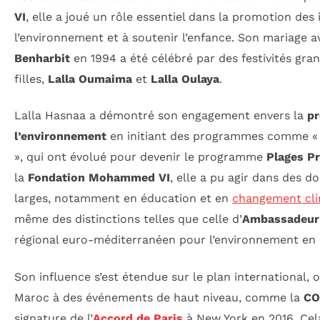
VI
, elle a joué un rôle essentiel dans la promotion des i
l’environnement et à soutenir l’enfance. Son mariage 
Benharbit
en 1994 a été célébré par des festivités gran
filles,
Lalla Oumaima
et
Lalla Oulaya
.
Lalla Hasnaa a démontré son engagement envers la
pr
l’environnement
en initiant des programmes comme « 
», qui ont évolué pour devenir le programme
Plages P
la
Fondation Mohammed VI
, elle a pu agir dans des d
larges, notamment en éducation et en
changement cli
même des distinctions telles que celle d’
Ambassadeur
régional euro-méditerranéen pour l’environnement en 
Son influence s’est étendue sur le plan international, o
Maroc à des événements de haut niveau, comme la
CO
signature de l’
Accord de Paris
à New York en 2016. Cel