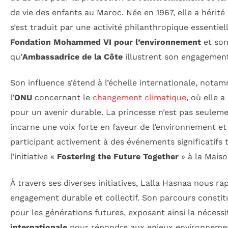
de vie des enfants au Maroc. Née en 1967, elle a hérité 
s’est traduit par une activité philanthropique essentiel
Fondation Mohammed VI pour l’environnement
et son
qu’
Ambassadrice de la Côte
illustrent son engagement
Son influence s’étend à l’échelle internationale, nota
l’
ONU
concernant le
changement climatique
, où elle a
pour un avenir durable. La princesse n’est pas seulemen
incarne une voix forte en faveur de l’environnement et 
participant activement à des événements significatifs 
l’initiative «
Fostering the Future Together
» à la Maiso
À travers ses diverses initiatives, Lalla Hasnaa nous ra
engagement durable et collectif. Son parcours constit
pour les générations futures, exposant ainsi la nécess
internationale
pour répondre aux enjeux environnemen