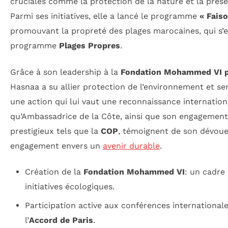
cruciales comme la protection de la nature et la prése
Parmi ses initiatives, elle a lancé le programme
« Fais
promouvant la propreté des plages marocaines, qui s’e
programme
Plages Propres
.
Grâce à son leadership à la
Fondation Mohammed VI p
Hasnaa a su allier protection de l’environnement et sen
une action qui lui vaut une reconnaissance internation
qu’Ambassadrice de la Côte, ainsi que son engagemen
prestigieux tels que la
COP
, témoignent de son dévou
engagement envers un
avenir durable
.
Création de la
Fondation Mohammed VI
: un cadre 
initiatives écologiques.
Participation active aux conférences internationale
l’
Accord de Paris
.